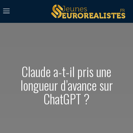
Claude a-t-il pris une
longueur d’avance sur
ChatGPT ?