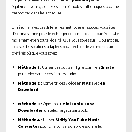
pièges potentiels. Des sites comme
Cpasbien
peuvent
également vous guider vers des méthodes authentiques pour ne
pas tomber dans les arnaques.
En résumé, avec ces différentes méthodes et astuces, vous êtes
désormais armé pour télécharger de la musique depuis YouTube
facilement et en toute légalité. Que vous soyez sur PC ou mobile,
il existe des solutions adaptées pour profiter de vos morceaux
préférés où que vous soyez.
Méthode 1 :
Utiliser des outils en ligne comme
y2mate
pour télécharger des fichiers audio.
Méthode 2 :
Convertir des vidéos en
MP3
avec
4k
Download
.
Méthode 3 :
Opter pour
MiniTool uTube
Downloader
, un téléchargeur sans pub.
Méthode 4 :
Utiliser
Sidify YouTube Music
Converter
pour une conversion professionnelle.