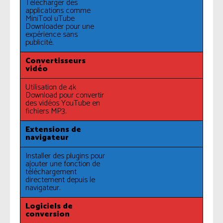
Télécharger des
applications comme
MiniTool uTube
Downloader pour une
expérience sans
publicité.
Convertisseurs
vidéo
Utilisation de 4k
Download pour convertir
des vidéos YouTube en
fichiers MP3.
Extensions de
navigateur
Installer des plugins pour
ajouter une fonction de
téléchargement
directement depuis le
navigateur.
Logiciels de
conversion