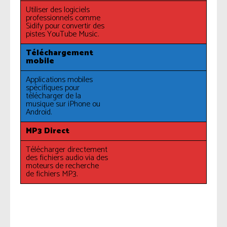
Utiliser des logiciels
professionnels comme
Sidify pour convertir des
pistes YouTube Music.
Téléchargement
mobile
Applications mobiles
spécifiques pour
télécharger de la
musique sur iPhone ou
Android.
MP3 Direct
Télécharger directement
des fichiers audio via des
moteurs de recherche
de fichiers MP3.