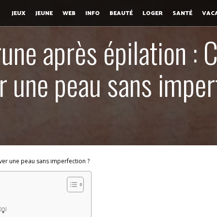
JEUX
JEUNE
WEB
INFO
BEAUTÉ
LOGER
SANTÉ
VAC
rune après épilation :
r une peau sans imper
ver une peau sans imperfection ?
 💡