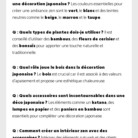
une décoration japonaise ?
Les couleurs essentielles pour
créer une ambiance zen sont le
vert
, le
blanc
et des teintes
neutres comme le
beige
, le
marron
et le
taupe
.
Q : Quels types de plantes dois-je utiliser ?
Il est
conseillé d’utiliser des
bambous
, des
fleurs de cerisier
et
des
bonsaïs
pour apporter une touche naturelle et
traditionnelle.
Q : Quel rôle joue le bois dans la décoration
japonaise ?
Le
bois
est crucial car il est associé à des valeurs
d’apaisement et propose une esthétique chaleureuse.
Q : Quels accessoires sont incontournables dans une
déco japonaise ?
Les éléments comme un
katana
, des
lampes en papier
et des
paniers en bambou
sont
essentiels pour compléter une décoration japonaise.
Q : Comment créer un intérieur zen avec des
accessoires ?
Intégrer des éléments naturels et des objets