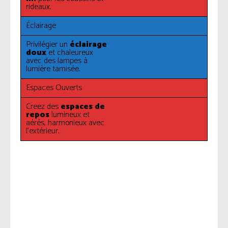
rideaux.
Éclairage
Privilégier un
éclairage
doux
et chaleureux
avec des lampes à
lumière tamisée.
Espaces Ouverts
Creez des
espaces de
repos
lumineux et
aérés, harmonieux avec
l’extérieur.