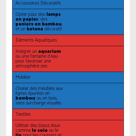
Accessoires Décoratifs
Opter pour des
lamps
en papier
, des
paniers en bambou
,
et un
katana
décoratif.
Éléments Aquatiques
Intégrer un
aquarium
ou une fontaine d’eau
pour favoriser une
atmosphère zen.
Mobilier
Choisir des meubles aux
lignes épurées en
bambou
ou en bois,
sans surcharge visuelle.
Textiles
Utiliser des tissus doux
comme
la soie
ou le
lin
pour les coussins et