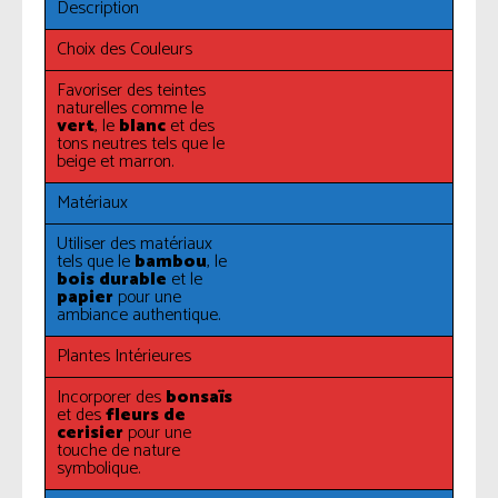
Description
Choix des Couleurs
Favoriser des teintes
naturelles comme le
vert
, le
blanc
et des
tons neutres tels que le
beige et marron.
Matériaux
Utiliser des matériaux
tels que le
bambou
, le
bois durable
et le
papier
pour une
ambiance authentique.
Plantes Intérieures
Incorporer des
bonsaïs
et des
fleurs de
cerisier
pour une
touche de nature
symbolique.