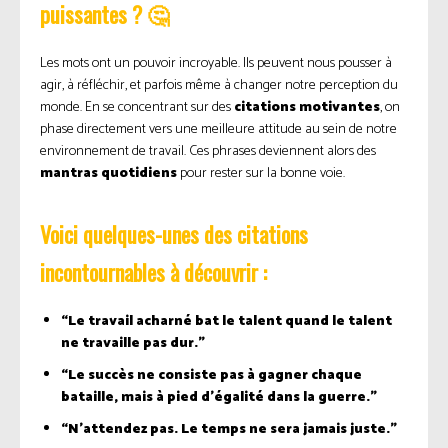
puissantes ? 🤔
Les mots ont un pouvoir incroyable. Ils peuvent nous pousser à
agir, à réfléchir, et parfois même à changer notre perception du
monde. En se concentrant sur des
citations motivantes
, on
phase directement vers une meilleure attitude au sein de notre
environnement de travail. Ces phrases deviennent alors des
mantras quotidiens
pour rester sur la bonne voie.
Voici quelques-unes des citations
incontournables à découvrir :
“Le travail acharné bat le talent quand le talent
ne travaille pas dur.”
“Le succès ne consiste pas à gagner chaque
bataille, mais à pied d’égalité dans la guerre.”
“N’attendez pas. Le temps ne sera jamais juste.”