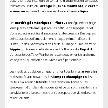
auparavant. Les intérieurs se sont ainsi transformés en véritables
toiles de couleurs, où l’
orange
, le
jaune moutarde
, le
vert
et
le
marron
se mêlent dans une explosion
chromatique
.
Les
motifs géométriques
et
floraux
ont également hogé
leurs places, emblématiques de l’esthétique de l’époque, reflet
d’une société en quête d’innovation et d’expression. Des papiers
peints aux tissus d’ameublement, chaque élément décoratif
illustre un désir d’évasion et de liberté, à l’image du mouvement
hippie
qui traversa cette décennie. L’influence du
Pop Art
d’artistes tels qu’Andy Warhol se ressent également, transformant
les objets du quotidien en œuvres d’art à part entière.
Les meubles, au design unique, affichent des formes
arrondies
et des matériaux novateurs. Les
lampes champignon
, les
fauteuils au design futuriste, et les tables aux lignes pures
témoignent d’un désir de modernité et de confort. Ils invitent à la
convivialité et à la détente, créant des espaces de vie séduisants
et accueillants.