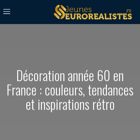
Décoration année 60 en
France : couleurs, tendances
et inspirations rétro