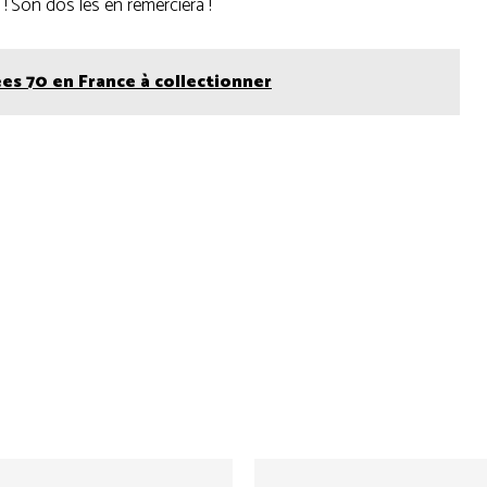
 ! Son dos les en remerciera !
es 70 en France à collectionner
Twitter
Pinterest