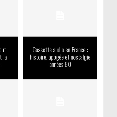
out
Cassette audio en France :
t la
histoire, apogée et nostalgie
e
années 80