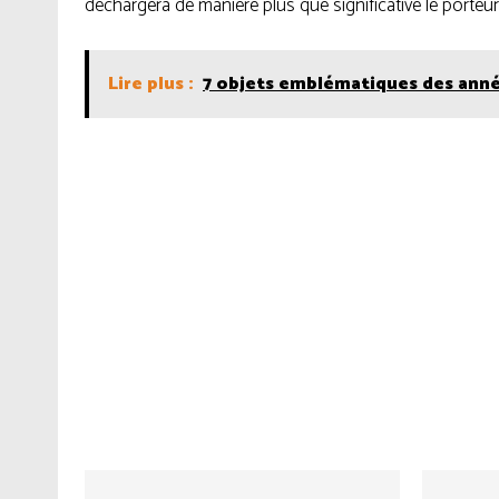
déchargera de manière plus que significative le porteur
Lire plus :
7 objets emblématiques des anné
Facebook