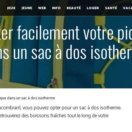
JEUX
JEUNE
WEB
INFO
BEAUTÉ
LOGER
SANTÉ
VAC
er facilement votre p
ns un sac à dos isothe
ique dans un sac à dos isotherme
encombrant, vous pouvez opter pour un sac à dos isotherme.
etrouverez des boissons fraîches tout le long de votre