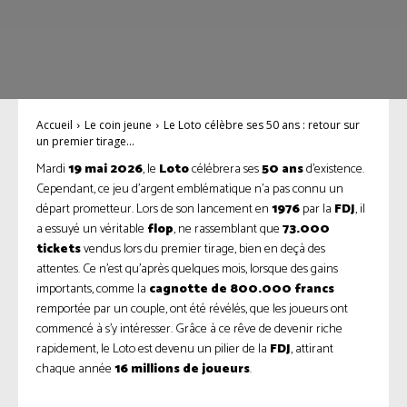
Accueil
Le coin jeune
Le Loto célèbre ses 50 ans : retour sur
un premier tirage...
Mardi
19 mai 2026
, le
Loto
célébrera ses
50 ans
d’existence.
Cependant, ce jeu d’argent emblématique n’a pas connu un
départ prometteur. Lors de son lancement en
1976
par la
FDJ
, il
a essuyé un véritable
flop
, ne rassemblant que
73.000
tickets
vendus lors du premier tirage, bien en deçà des
attentes. Ce n’est qu’après quelques mois, lorsque des gains
importants, comme la
cagnotte de 800.000 francs
remportée par un couple, ont été révélés, que les joueurs ont
commencé à s’y intéresser. Grâce à ce rêve de devenir riche
rapidement, le Loto est devenu un pilier de la
FDJ
, attirant
chaque année
16 millions de joueurs
.