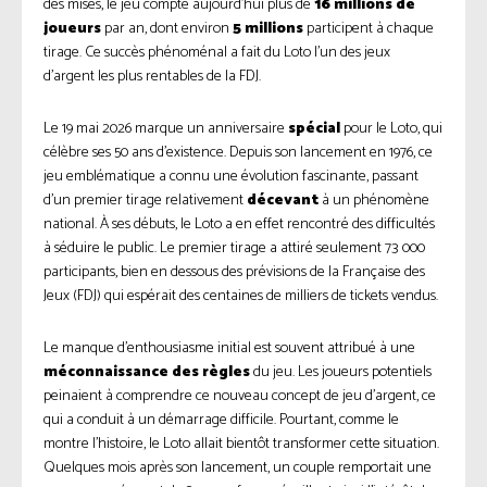
des mises, le jeu compte aujourd’hui plus de
16 millions de
joueurs
par an, dont environ
5 millions
participent à chaque
tirage. Ce succès phénoménal a fait du Loto l’un des jeux
d’argent les plus rentables de la FDJ.
Le 19 mai 2026 marque un anniversaire
spécial
pour le Loto, qui
célèbre ses 50 ans d’existence. Depuis son lancement en 1976, ce
jeu emblématique a connu une évolution fascinante, passant
d’un premier tirage relativement
décevant
à un phénomène
national. À ses débuts, le Loto a en effet rencontré des difficultés
à séduire le public. Le premier tirage a attiré seulement 73 000
participants, bien en dessous des prévisions de la Française des
Jeux (FDJ) qui espérait des centaines de milliers de tickets vendus.
Le manque d’enthousiasme initial est souvent attribué à une
méconnaissance des règles
du jeu. Les joueurs potentiels
peinaient à comprendre ce nouveau concept de jeu d’argent, ce
qui a conduit à un démarrage difficile. Pourtant, comme le
montre l’histoire, le Loto allait bientôt transformer cette situation.
Quelques mois après son lancement, un couple remportait une