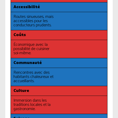
Accessibilité
Routes sinueuses, mais
accessibles pour les
conducteurs prudents.
Coûts
Économique avec la
possibilité de cuisiner
soi-même.
Communauté
Rencontres avec des
habitants chaleureux et
accueillants.
Culture
Immersion dans les
traditions locales et la
gastronomie.