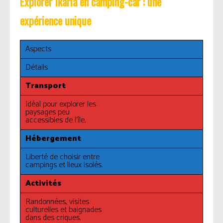
Explorer Ikaria en camping-car : une
expérience unique
Aspects
Détails
Transport
Idéal pour explorer les
paysages peu
accessibles de l’île.
Hébergement
Liberté de choisir entre
campings et lieux isolés.
Activités
Randonnées, visites
culturelles et baignades
dans des criques.