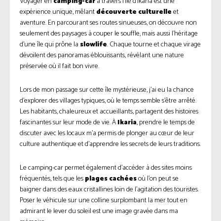
Voyager en
camping-car
à travers l’île d’Ikaria est une
expérience unique, mêlant
découverte culturelle
et
aventure. En parcourant ses routes sinueuses, on découvre non
seulement des paysages à couper le souffle, mais aussi l’héritage
d’une île qui prône la
slowlife
. Chaque tourne et chaque virage
dévoilent des panoramas éblouissants, révélant une nature
préservée où il fait bon vivre.
Lors de mon passage sur cette île mystérieuse, j’ai eu la chance
d’explorer des villages typiques, où le temps semble s’être arrêté.
Les habitants, chaleureux et accueillants, partagent des histoires
fascinantes sur leur mode de vie. À
Ikaria
, prendre le temps de
discuter avec les locaux m’a permis de plonger au cœur de leur
culture authentique et d’apprendre les secrets de leurs traditions.
Le camping-car permet également d’accéder à des sites moins
fréquentés, tels que les
plages cachées
où l’on peut se
baigner dans des eaux cristallines loin de l’agitation des touristes.
Poser le véhicule sur une colline surplombant la mer tout en
admirant le lever du soleil est une image gravée dans ma