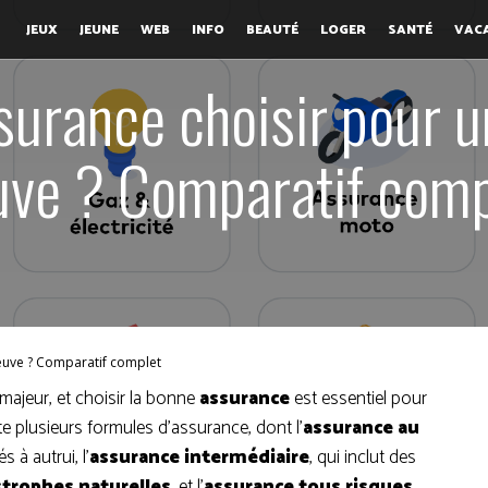
JEUX
JEUNE
WEB
INFO
BEAUTÉ
LOGER
SANTÉ
VAC
surance choisir pour u
uve ? Comparatif comp
neuve ? Comparatif complet
majeur, et choisir la bonne
assurance
est essentiel pour
te plusieurs formules d’assurance, dont l’
assurance au
 à autrui, l’
assurance intermédiaire
, qui inclut des
strophes naturelles
, et l’
assurance tous risques
,