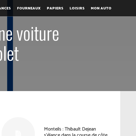
ANCES
FOURNEAUX
PAPIERS
LOISIRS
MON AUTO
ne voiture
let
Monteils : Thibault Dejean
s’élance dans la course de côte