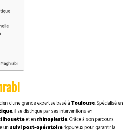
atique
nelle
n
 Maghrabi
hrabi
icien d’une grande expertise basé à
Toulouse
. Spécialisé en
tique
, il se distingue par ses interventions en
 silhouette
et en
rhinoplastie
. Grâce à son parcours
re un
suivi post-opératoire
rigoureux pour garantir la