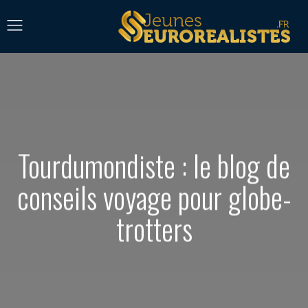
Tourdumondiste : le blog de
conseils voyage pour globe-
trotters